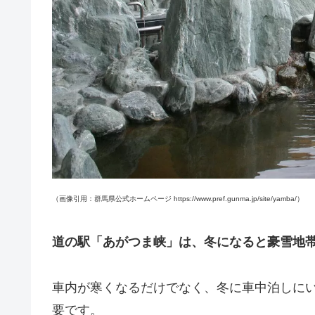
（画像引用：群馬県公式ホームページ https://www.pref.gunma.jp/site/yamba/）
道の駅「あがつま峡」は、冬になると豪雪地
車内が寒くなるだけでなく、冬に車中泊しに
要です。