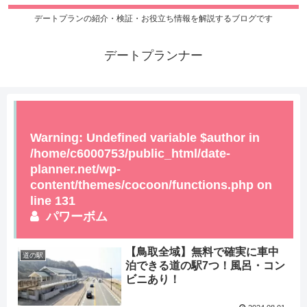
デートプランの紹介・検証・お役立ち情報を解説するブログです
デートプランナー
Warning
: Undefined variable $author in
/home/c6000753/public_html/date-
planner.net/wp-
content/themes/cocoon/functions.php
on
line
131
パワーボム
【鳥取全域】無料で確実に車中
道の駅
泊できる道の駅7つ！風呂・コン
ビニあり！