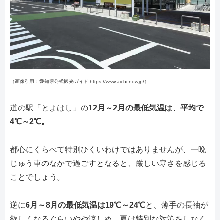
（画像引用：愛知県公式観光ガイド https://www.aichi-now.jp/）
道の駅「とよはし」の
12月～2月の最低気温は、平均で
4℃～2℃。
都心にくらべて特別ひくいわけではありませんが、一晩
じゅう車のなかで過ごすとなると、厳しい寒さを感じる
ことでしょう。
逆に
6月～8月の最低気温は19℃～24℃
と、薄手の長袖が
欲しくなるぐらいやや涼しめ。夏は特別な対策をしなく