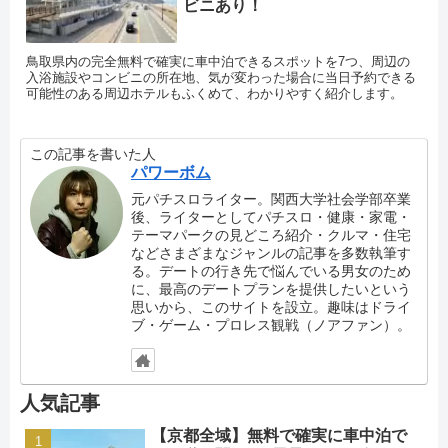
ビニあり！
鳥取県内の完全無料で確実に車中泊できるスポットを7つ、周辺の
入浴施設やコンビニの所在地、気が変わった場合に当日予約できる
可能性のある周辺ホテルもふくめて、わかりやすく紹介します。
この記事を書いた人
パワーボム
元パチスロライター。関西大学社会学部卒業
後、ライターとしてパチスロ・健康・家電・
テーマパークの見どころ紹介・クルマ・住宅
などさまざまなジャンルの記事を多数執筆す
る。デートの行き先で悩んでいる男女のため
に、最高のデートプランを提供したいという
思いから、このサイトを設立。趣味はドライ
ブ・ゲーム・プロレス観戦（ノアファン）。
人気記事
【京都全域】無料で確実に車中泊で