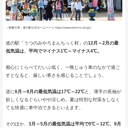
（画像引用：道の駅公式ホームページ https://www.michi-no-eki.jp/）
道の駅「うつのみやろまんちっく村」の
12月～2月の最
低気温は、平均でマイナス1℃～マイナス4℃。
都心にくらべてだいぶ低く、一晩じゅう車のなかで過ご
すとなると、厳しい寒さを感じることでしょう。
逆に
6月～8月の最低気温は17℃～22℃
と、薄手の長袖が
欲しくなるぐらいやや涼しめ。夏は特別な対策をしなく
ても快適に車中泊できるといえます。
そのほか、
3月～5月の最低気温は平均で0℃～12℃、9月