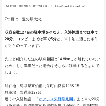
（画像引用：鳥取県観光・旅行情報公式サイト https://www.tottori-guide.jp/）
7つ目は、道の駅大栄。
収容台数127台の駐車場をそなえ、入浴施設までは車で
20分、コンビニまでは車で5分
と、車中泊に適した条件
がととのっています。
先ほど紹介した道の駅燕趙園と14.8kmしか離れていない
ため、もし満車だった場合はそちらに移動するとよいで
しょう。
所在地：鳥取県東伯郡北栄町由良宿1458-15
駐車場：普通車127台
近くの入浴施設：「
ゆアシス東郷龍鳳閣
」まで車で20分
（所在地：鳥取県東伯郡湯梨浜町引地560-7。営業時間