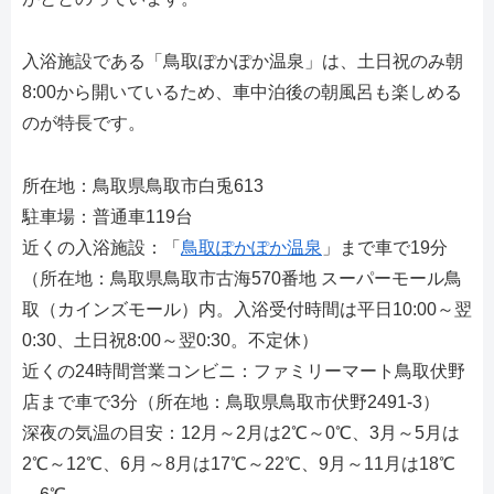
入浴施設である「鳥取ぽかぽか温泉」は、土日祝のみ朝
8:00から開いているため、車中泊後の朝風呂も楽しめる
のが特長です。
所在地：鳥取県鳥取市白兎613
駐車場：普通車119台
近くの入浴施設：「
鳥取ぽかぽか温泉
」まで車で19分
（所在地：鳥取県鳥取市古海570番地 スーパーモール鳥
取（カインズモール）内。入浴受付時間は平日10:00～翌
0:30、土日祝8:00～翌0:30。不定休）
近くの24時間営業コンビニ：ファミリーマート鳥取伏野
店まで車で3分（所在地：鳥取県鳥取市伏野2491-3）
深夜の気温の目安：12月～2月は2℃～0℃、3月～5月は
2℃～12℃、6月～8月は17℃～22℃、9月～11月は18℃