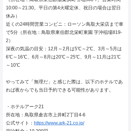
10:00～21:30。平日の第4火曜定休、祝日の場合は翌日
休み）
近くの24時間営業コンビニ：ローソン鳥取大栄店まで車
で5分（所在地：鳥取県東伯郡北栄町東園 字沖稲場819-
2）
深夜の気温の目安：12月～2月は5℃～2℃、3月～5月は
6℃～16℃、6月～8月は20℃～25℃、9月～11月は21℃
～10℃
やってみて「無理だ」と感じた際は、以下のホテルであ
れば夜からでも当日予約できる可能性があります。
・ホテルアーク21
所在地：鳥取県倉吉市上井町2丁目4-6
公式サイト：
https://www.ark-21.co.jp/