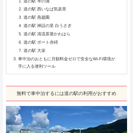
道の駅 琴の浦
道の駅 西いなば気楽里
道の駅 燕趙園
道の駅 神話の里 白うさぎ
道の駅 清流茶屋かわはら
道の駅 ポート赤碕
道の駅 大栄
車中泊のおともに月額料金ゼロで安全なWi-Fi環境が
手に入る便利ツール
無料で車中泊するには道の駅の利用がおすすめ