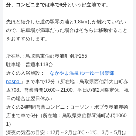
分、コンビニまでは車で6分
という好立地です。
先ほど紹介した道の駅琴の浦と1.8kmしか離れていない
ので、駐車場が満車だった場合はそちらに移動すること
をおすすめします。
所在地：鳥取県東伯郡琴浦町別所255
駐車場：普通車118台
近くの入浴施設：「
なかやま温泉 ゆーゆー倶楽部
naspal
」まで車で12分（所在地：鳥取県西伯郡大山町赤
坂708。営業時間10:00～21:00。平日の第2月曜定休、祝
日の場合は翌日休み）
近くの24時間営業コンビニ：ローソン・ポプラ琴浦赤碕
店まで車で6分（所在地：鳥取県東伯郡琴浦町赤碕1060-
1）
深夜の気温の目安：12月～2月は3℃～1℃、3月～5月は