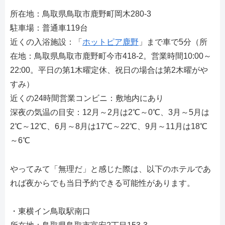
所在地：鳥取県鳥取市鹿野町岡木280-3
駐車場：普通車119台
近くの入浴施設：「
ホットピア鹿野
」まで車で5分（所
在地：鳥取県鳥取市鹿野町今市418-2。営業時間10:00～
22:00。平日の第1木曜定休、祝日の場合は第2木曜がや
すみ）
近くの24時間営業コンビニ：敷地内にあり
深夜の気温の目安：12月～2月は2℃～0℃、3月～5月は
2℃～12℃、6月～8月は17℃～22℃、9月～11月は18℃
～6℃
やってみて「無理だ」と感じた際は、以下のホテルであ
れば夜からでも当日予約できる可能性があります。
・東横イン鳥取駅南口