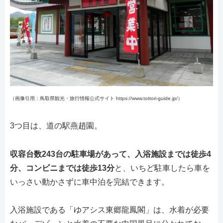
（画像引用：鳥取県観光・旅行情報公式サイト https://www.tottori-guide.jp/）
3つ目は、道の駅燕趙園。
収容台数243台の駐車場があって、入浴施設までは徒歩4
分、コンビニまでは徒歩13分
と、いちど駐車したら車を
いっさい動かさずに車中泊を完結できます。
入浴施設である「ゆアシス東郷龍鳳閣」は、水着が必要