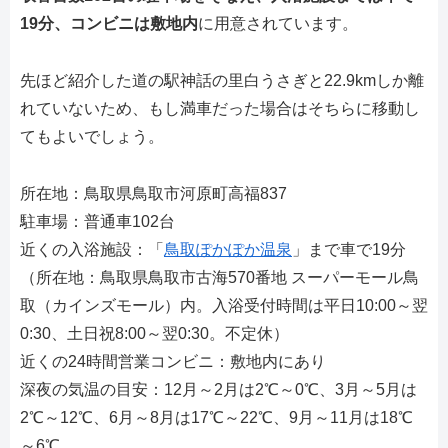
19分、コンビニは敷地内
に用意されています。
先ほど紹介した道の駅神話の里白うさぎと22.9kmしか離
れていないため、もし満車だった場合はそちらに移動し
てもよいでしょう。
所在地：鳥取県鳥取市河原町高福837
駐車場：普通車102台
近くの入浴施設：「
鳥取ぽかぽか温泉
」まで車で19分
（所在地：鳥取県鳥取市古海570番地 スーパーモール鳥
取（カインズモール）内。入浴受付時間は平日10:00～翌
0:30、土日祝8:00～翌0:30。不定休）
近くの24時間営業コンビニ：敷地内にあり
深夜の気温の目安：12月～2月は2℃～0℃、3月～5月は
2℃～12℃、6月～8月は17℃～22℃、9月～11月は18℃
～6℃