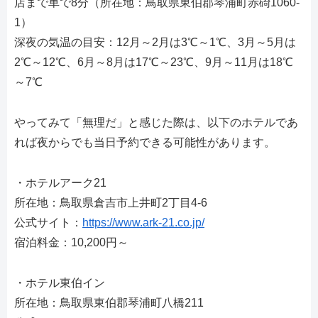
店まで車で8分（所在地：鳥取県東伯郡琴浦町赤碕1060-
1）
深夜の気温の目安：12月～2月は3℃～1℃、3月～5月は
2℃～12℃、6月～8月は17℃～23℃、9月～11月は18℃
～7℃
やってみて「無理だ」と感じた際は、以下のホテルであ
れば夜からでも当日予約できる可能性があります。
・ホテルアーク21
所在地：鳥取県倉吉市上井町2丁目4-6
公式サイト：
https://www.ark-21.co.jp/
宿泊料金：10,200円～
・ホテル東伯イン
所在地：鳥取県東伯郡琴浦町八橋211