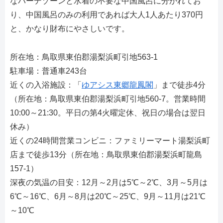
なバーデゾーンと水着の不要な中国風呂に分かれてお
り、中国風呂のみの利用であれば大人1人あたり370円
と、かなり財布にやさしいです。
所在地：鳥取県東伯郡湯梨浜町引地563-1
駐車場：普通車243台
近くの入浴施設：「
ゆアシス東郷龍鳳閣
」まで徒歩4分
（所在地：鳥取県東伯郡湯梨浜町引地560-7。営業時間
10:00～21:30。平日の第4火曜定休、祝日の場合は翌日
休み）
近くの24時間営業コンビニ：ファミリーマート湯梨浜町
店まで徒歩13分（所在地：鳥取県東伯郡湯梨浜町龍島
157-1）
深夜の気温の目安：12月～2月は5℃～2℃、3月～5月は
6℃～16℃、6月～8月は20℃～25℃、9月～11月は21℃
～10℃