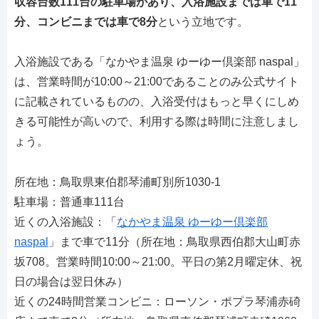
収容台数111台の駐車場があり、入浴施設までは車で11
分、コンビニまでは車で8分
という立地です。
入浴施設である「なかやま温泉 ゆーゆー倶楽部 naspal」
は、営業時間が10:00～21:00であることのみ公式サイト
に記載されているものの、入浴受付はもっと早くにしめ
きる可能性が高いので、利用する際は時間に注意しまし
ょう。
所在地：鳥取県東伯郡琴浦町別所1030-1
駐車場：普通車111台
近くの入浴施設：「
なかやま温泉 ゆーゆー倶楽部
naspal
」まで車で11分（所在地：鳥取県西伯郡大山町赤
坂708。営業時間10:00～21:00。平日の第2月曜定休、祝
日の場合は翌日休み）
近くの24時間営業コンビニ：ローソン・ポプラ琴浦赤碕