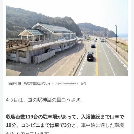
（画像引用：鳥取市観光公式サイト https://www.torican.jp/）
4つ目は、道の駅神話の里白うさぎ。
収容台数119台の駐車場があって、入浴施設までは車で
19分、コンビニまでは車で3分
と、車中泊に適した環境
がととのっています。