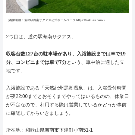
（画像引用：道の駅海南サクアス公式ホームページ https://sakuas.com/）
2つ目は、道の駅海南サクアス。
収容台数127台の駐車場があり、入浴施設までは車で19
分、コンビニまでは車で7分
という、車中泊に適した立
地です。
入浴施設である「天然紀州黒潮温泉」は、入浴受付時間
が夜22:00までとおそくまでやってはいるものの、休業日
が不定なので、利用する際は営業しているかどうか事前
に確認してからいきましょう。
所在地：和歌山県海南市下津町小南51-1