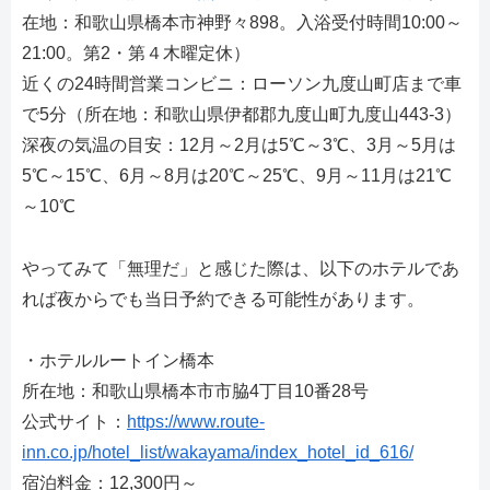
在地：和歌山県橋本市神野々898。入浴受付時間10:00～
21:00。第2・第４木曜定休）
近くの24時間営業コンビニ：ローソン九度山町店まで車
で5分（所在地：和歌山県伊都郡九度山町九度山443-3）
深夜の気温の目安：12月～2月は5℃～3℃、3月～5月は
5℃～15℃、6月～8月は20℃～25℃、9月～11月は21℃
～10℃
やってみて「無理だ」と感じた際は、以下のホテルであ
れば夜からでも当日予約できる可能性があります。
・ホテルルートイン橋本
所在地：和歌山県橋本市市脇4丁目10番28号
公式サイト：
https://www.route-
inn.co.jp/hotel_list/wakayama/index_hotel_id_616/
宿泊料金：12,300円～