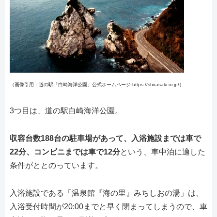
（画像引用：道の駅「白崎海洋公園」公式ホームページ https://shirasaki.or.jp/）
3つ目は、道の駅白崎海洋公園。
収容台数188台の駐車場があって、入浴施設までは車で
22分、コンビニまでは車で12分
という、車中泊に適した
条件がととのっています。
入浴施設である「温泉館『海の里』みちしおの湯」は、
入浴受付時間が20:00までと早く閉まってしまうので、車