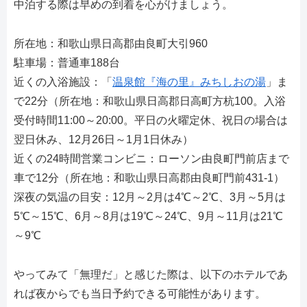
中泊する際は早めの到着を心がけましょう。
所在地：和歌山県日高郡由良町大引960
駐車場：普通車188台
近くの入浴施設：「
温泉館『海の里』みちしおの湯
」ま
で22分（所在地：和歌山県日高郡日高町方杭100。入浴
受付時間11:00～20:00。平日の火曜定休、祝日の場合は
翌日休み、12月26日～1月1日休み）
近くの24時間営業コンビニ：ローソン由良町門前店まで
車で12分（所在地：和歌山県日高郡由良町門前431-1）
深夜の気温の目安：12月～2月は4℃～2℃、3月～5月は
5℃～15℃、6月～8月は19℃～24℃、9月～11月は21℃
～9℃
やってみて「無理だ」と感じた際は、以下のホテルであ
れば夜からでも当日予約できる可能性があります。