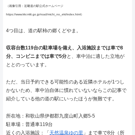
（画像引用：近畿道の駅公式ホームページ
https://www.kkr.mlit.go.jp/road/michi_no_eki/index.html）
4つ目は、道の駅柿の郷くどやま。
収容台数119台の駐車場を備え、入浴施設までは車で8
分、コンビニまでは車で5分
と、車中泊に適した立地が
ととのっています。
ただ、当日予約できる可能性のある近隣ホテルが1つし
かないため、車中泊自体に慣れていないならこの記事で
紹介している他の道の駅にいったほうが無難です。
所在地：和歌山県伊都郡九度山町入郷5-5
駐車場：普通車119台
近くの入浴施設：「
天然温泉ゆの里
」まで車で8分（所