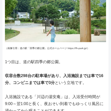
（画像引用：道の駅「四季の郷公園」公式ホームページ https://fh-park.jp/）
1つ目は、道の駅四季の郷公園。
収容台数298台の駐車場があり、入浴施設までは車で16
分、コンビニまでは車で3分
という立地です。
入浴施設である「川辺の湯安庵」は、入浴受付時間が
9:00～翌1:00と長く、夜おそい到着でもゆっくり風呂に
浸かってから眠ることができます。