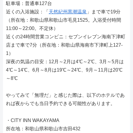
駐車場：普通車127台
近くの入浴施設：「
天然紀州黒潮温泉
」まで車で19分
（所在地：和歌山県和歌山市毛見1525。入浴受付時間
11:00～22:00。不定休）
近くの24時間営業コンビニ：セブンイレブン海南下津町
店まで車で7分（所在地：和歌山県海南市下津町上127-
1）
深夜の気温の目安：12月～2月は4℃～2℃、3月～5月は
4℃～14℃、6月～8月は19℃～24℃、9月～11月は20℃
～8℃
やってみて「無理だ」と感じた際は、以下のホテルであ
れば夜からでも当日予約できる可能性があります。
・CITY INN WAKAYAMA
所在地：和歌山県和歌山市吉田432