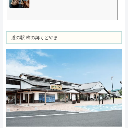
道の駅 柿の郷くどやま