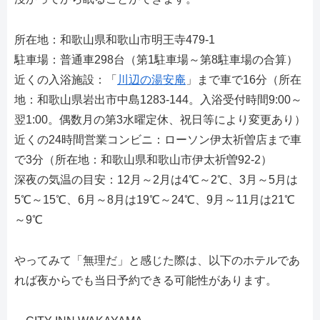
所在地：和歌山県和歌山市明王寺479-1
駐車場：普通車298台（第1駐車場～第8駐車場の合算）
近くの入浴施設：「
川辺の湯安庵
」まで車で16分（所在
地：和歌山県岩出市中島1283-144。入浴受付時間9:00～
翌1:00。偶数月の第3水曜定休、祝日等により変更あり）
近くの24時間営業コンビニ：ローソン伊太祈曽店まで車
で3分（所在地：和歌山県和歌山市伊太祈曽92-2）
深夜の気温の目安：12月～2月は4℃～2℃、3月～5月は
5℃～15℃、6月～8月は19℃～24℃、9月～11月は21℃
～9℃
やってみて「無理だ」と感じた際は、以下のホテルであ
れば夜からでも当日予約できる可能性があります。