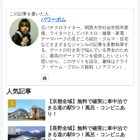
この記事を書いた人
パワーボム
元パチスロライター。関西大学社会学部卒業
後、ライターとしてパチスロ・健康・家電・
テーマパークの見どころ紹介・クルマ・住宅
などさまざまなジャンルの記事を多数執筆す
る。デートの行き先で悩んでいる男女のため
に、最高のデートプランを提供したいという
思いから、このサイトを設立。趣味はドライ
ブ・ゲーム・プロレス観戦（ノアファン）。
人気記事
【京都全域】無料で確実に車中泊で
きる道の駅5つ！風呂・コンビニあ
り！
【長野全域】無料で確実に車中泊で
きる道の駅8つ！風呂・コンビニあ