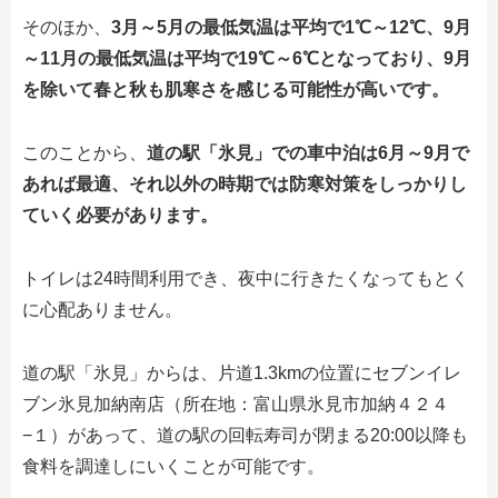
そのほか、
3月～5月の最低気温は平均で1℃～12℃、9月
～11月の最低気温は平均で19℃～6℃となっており、9月
を除いて春と秋も肌寒さを感じる可能性が高いです。
このことから、
道の駅「氷見」での車中泊は6月～9月で
あれば最適、それ以外の時期では防寒対策をしっかりし
ていく必要があります。
トイレは24時間利用でき、夜中に行きたくなってもとく
に心配ありません。
道の駅「氷見」からは、片道1.3kmの位置にセブンイレ
ブン氷見加納南店（所在地：富山県氷見市加納４２４
−１）があって、道の駅の回転寿司が閉まる20:00以降も
食料を調達しにいくことが可能です。