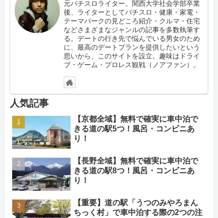
元パチスロライター。関西大学社会学部卒業
後、ライターとしてパチスロ・健康・家電・
テーマパークの見どころ紹介・クルマ・住宅
などさまざまなジャンルの記事を多数執筆す
る。デートの行き先で悩んでいる男女のため
に、最高のデートプランを提供したいという
思いから、このサイトを設立。趣味はドライ
ブ・ゲーム・プロレス観戦（ノアファン）。
人気記事
【京都全域】無料で確実に車中泊で
きる道の駅5つ！風呂・コンビニあ
り！
【長野全域】無料で確実に車中泊で
きる道の駅8つ！風呂・コンビニあ
り！
【重要】道の駅「うつのみやろまん
ちっく村」で車中泊する際の2つの注