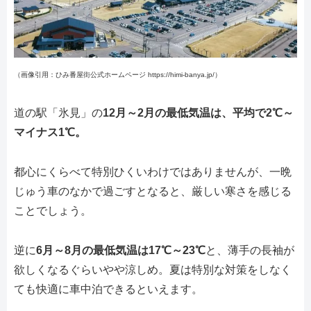
（画像引用：ひみ番屋街公式ホームページ https://himi-banya.jp/）
道の駅「氷見」の
12月～2月の最低気温は、平均で2℃～
マイナス1℃。
都心にくらべて特別ひくいわけではありませんが、一晩
じゅう車のなかで過ごすとなると、厳しい寒さを感じる
ことでしょう。
逆に
6月～8月の最低気温は17℃～23℃
と、薄手の長袖が
欲しくなるぐらいやや涼しめ。夏は特別な対策をしなく
ても快適に車中泊できるといえます。