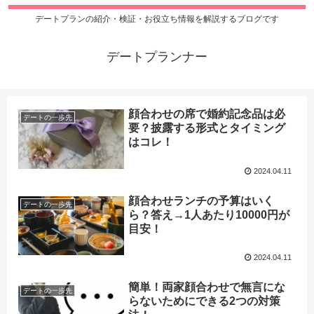
デートプランの紹介・検証・お役立ち情報を解説するブログです
デートプランナー
顔合わせの席で婚約記念品は必
デートの一歩先
要？披露する形式とタイミング
はコレ！
2024.04.11
顔合わせランチの予算はいく
デートの一歩先
ら？答え→1人あたり10000円が
目安！
2024.04.11
簡単！両家顔合わせで無言にな
デートの一歩先
らないためにできる2つの対策