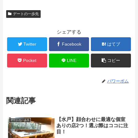
デートの一歩先
シェアする
Twitter
Facebook
はてブ
Pocket
LINE
コピー
パワーボム
関連記事
【水戸】顔合わせに最適な個室
デートの一歩先
ありの店2つ！選ぶ際はココに注
目！