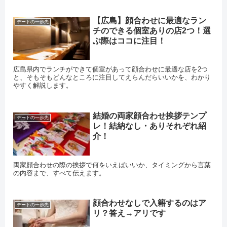
【広島】顔合わせに最適なラン
デートの一歩先
チのできる個室ありの店2つ！選
ぶ際はココに注目！
広島県内でランチができて個室があって顔合わせに最適な店を2つ
と、そもそもどんなところに注目してえらんだらいいかを、わかり
やすく解説します。
結婚の両家顔合わせ挨拶テンプ
デートの一歩先
レ！結納なし・ありそれぞれ紹
介！
両家顔合わせの際の挨拶で何をいえばいいか、タイミングから言葉
の内容まで、すべて伝えます。
顔合わせなしで入籍するのはア
デートの一歩先
リ？答え→アリです