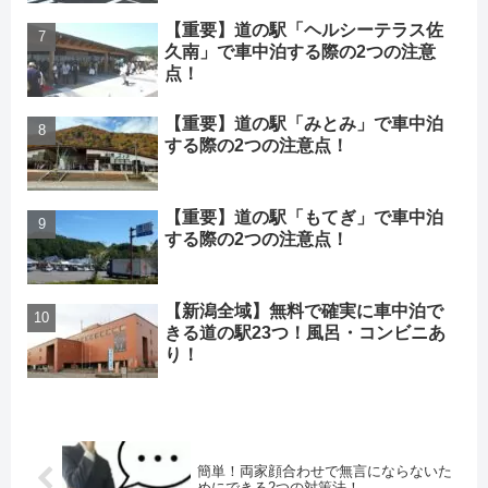
【重要】道の駅「ヘルシーテラス佐
久南」で車中泊する際の2つの注意
点！
【重要】道の駅「みとみ」で車中泊
する際の2つの注意点！
【重要】道の駅「もてぎ」で車中泊
する際の2つの注意点！
【新潟全域】無料で確実に車中泊で
きる道の駅23つ！風呂・コンビニあ
り！
簡単！両家顔合わせで無言にならないた
めにできる2つの対策法！