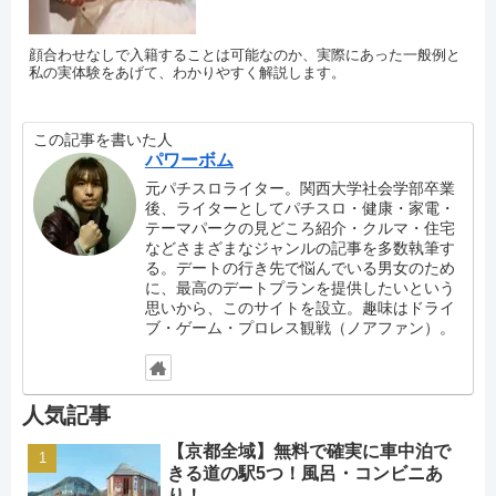
顔合わせなしで入籍することは可能なのか、実際にあった一般例と
私の実体験をあげて、わかりやすく解説します。
この記事を書いた人
パワーボム
元パチスロライター。関西大学社会学部卒業
後、ライターとしてパチスロ・健康・家電・
テーマパークの見どころ紹介・クルマ・住宅
などさまざまなジャンルの記事を多数執筆す
る。デートの行き先で悩んでいる男女のため
に、最高のデートプランを提供したいという
思いから、このサイトを設立。趣味はドライ
ブ・ゲーム・プロレス観戦（ノアファン）。
人気記事
【京都全域】無料で確実に車中泊で
きる道の駅5つ！風呂・コンビニあ
り！