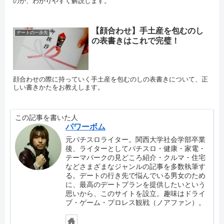
のか、わかりやすく解説します。
【顔合わせ】手土産を包むのし
デートの一歩先
の表書きはこれで完璧！
顔合わせの際に持っていく手土産を包むのしの表書きについて、正
しい書きかたをお教えします。
この記事を書いた人
パワーボム
元パチスロライター。関西大学社会学部卒業
後、ライターとしてパチスロ・健康・家電・
テーマパークの見どころ紹介・クルマ・住宅
などさまざまなジャンルの記事を多数執筆す
る。デートの行き先で悩んでいる男女のため
に、最高のデートプランを提供したいという
思いから、このサイトを設立。趣味はドライ
ブ・ゲーム・プロレス観戦（ノアファン）。