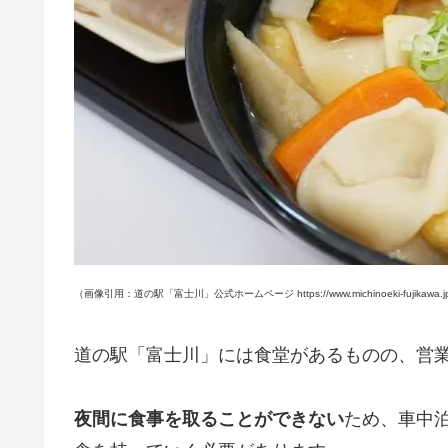
（画像引用：道の駅「富士川」公式ホームページ https://www.michinoeki-fujikawa.j
道の駅「富士川」には食堂があるものの、営業時間は9
夜間に食事を取ることができない
ため、車中