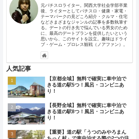
元パチスロライター。関西大学社会学部卒業
後、ライターとしてパチスロ・健康・家電・
テーマパークの見どころ紹介・クルマ・住宅
などさまざまなジャンルの記事を多数執筆す
る。デートの行き先で悩んでいる男女のため
に、最高のデートプランを提供したいという
思いから、このサイトを設立。趣味はドライ
ブ・ゲーム・プロレス観戦（ノアファン）。
人気記事
【京都全域】無料で確実に車中泊で
きる道の駅5つ！風呂・コンビニあ
り！
【長野全域】無料で確実に車中泊で
きる道の駅8つ！風呂・コンビニあ
り！
【重要】道の駅「うつのみやろまん
ちっく村」で車中泊する際の2つの注