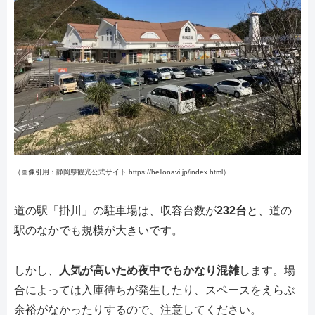
（画像引用：静岡県観光公式サイト https://hellonavi.jp/index.html）
道の駅「掛川」の駐車場は、収容台数が
232台
と、道の
駅のなかでも規模が大きいです。
しかし、
人気が高いため夜中でもかなり混雑
します。場
合によっては入庫待ちが発生したり、スペースをえらぶ
余裕がなかったりするので、注意してください。