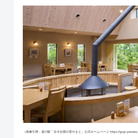
（画像引用：道の駅「古今伝授の里やまと」公式ホームページ https://gujo-yamato.jp/i