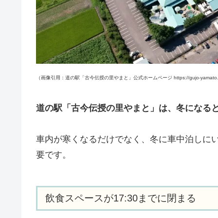
（画像引用：道の駅「古今伝授の里やまと」公式ホームページ https://gujo-yamato.jp/i
道の駅「古今伝授の里やまと」は、冬になる
車内が寒くなるだけでなく、冬に車中泊しに
要です。
飲食スペースが17:30までに閉まる