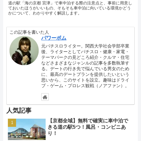
道の駅「海の京都 宮津」で車中泊する際の注意点と、事前に用意し
ておいたほうがいいもの、そもそも車中泊に向いている環境かどう
かについて、わかりやすく解説します。
この記事を書いた人
パワーボム
元パチスロライター。関西大学社会学部卒業
後、ライターとしてパチスロ・健康・家電・
テーマパークの見どころ紹介・クルマ・住宅
などさまざまなジャンルの記事を多数執筆す
る。デートの行き先で悩んでいる男女のため
に、最高のデートプランを提供したいという
思いから、このサイトを設立。趣味はドライ
ブ・ゲーム・プロレス観戦（ノアファン）。
人気記事
【京都全域】無料で確実に車中泊で
きる道の駅5つ！風呂・コンビニあ
り！