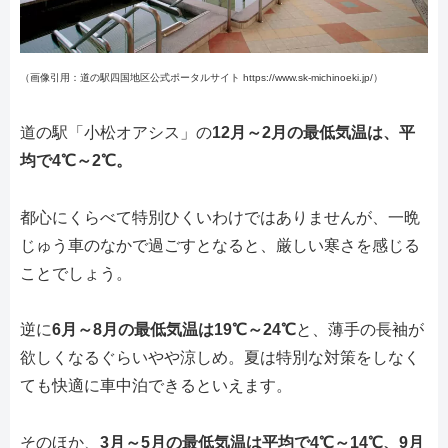
（画像引用：道の駅四国地区公式ポータルサイト https://www.sk-michinoeki.jp/）
道の駅「小松オアシス」の
12月～2月の最低気温は、平
均で4℃～2℃。
都心にくらべて特別ひくいわけではありませんが、一晩
じゅう車のなかで過ごすとなると、厳しい寒さを感じる
ことでしょう。
逆に
6月～8月の最低気温は19℃～24℃
と、薄手の長袖が
欲しくなるぐらいやや涼しめ。夏は特別な対策をしなく
ても快適に車中泊できるといえます。
そのほか、
3月～5月の最低気温は平均で4℃～14℃、9月