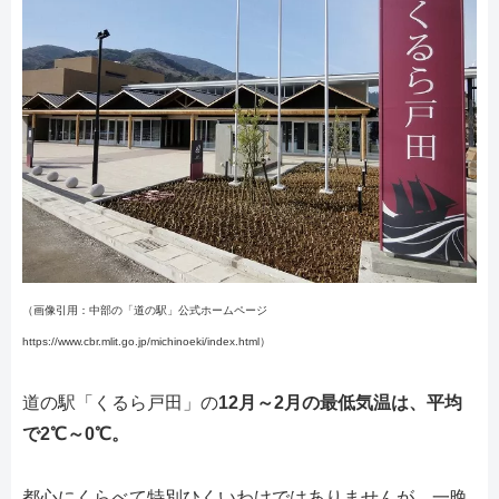
（画像引用：中部の「道の駅」公式ホームページ
https://www.cbr.mlit.go.jp/michinoeki/index.html）
道の駅「くるら戸田」の
12月～2月の最低気温は、平均
で2℃～0℃。
都心にくらべて特別ひくいわけではありませんが、一晩