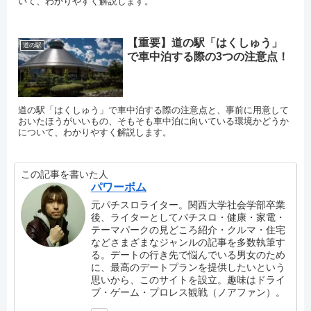
いて、わかりやすく解説します。
【重要】道の駅「はくしゅう」
道の駅
で車中泊する際の3つの注意点！
道の駅「はくしゅう」で車中泊する際の注意点と、事前に用意して
おいたほうがいいもの、そもそも車中泊に向いている環境かどうか
について、わかりやすく解説します。
この記事を書いた人
パワーボム
元パチスロライター。関西大学社会学部卒業
後、ライターとしてパチスロ・健康・家電・
テーマパークの見どころ紹介・クルマ・住宅
などさまざまなジャンルの記事を多数執筆す
る。デートの行き先で悩んでいる男女のため
に、最高のデートプランを提供したいという
思いから、このサイトを設立。趣味はドライ
ブ・ゲーム・プロレス観戦（ノアファン）。