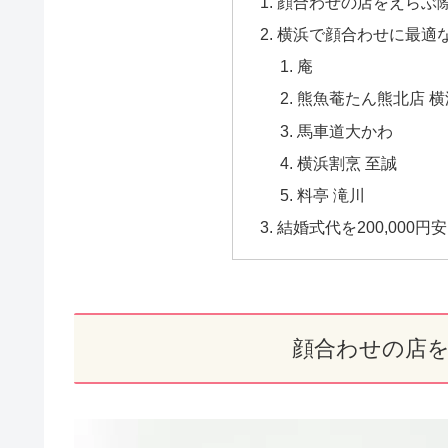
顔合わせの店をえらぶ
横浜で顔合わせに最適
庵
熊魚菴たん熊北店 
馬車道大かわ
横浜割烹 至誠
料亭 滝川
結婚式代を200,000
顔合わせの店