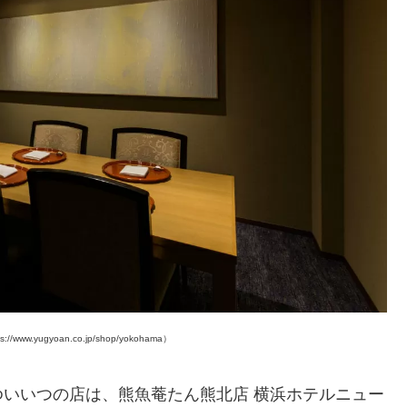
gyoan.co.jp/shop/yokohama）
いいつの店は、熊魚菴たん熊北店 横浜ホテルニュー