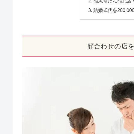
熊魚菴たん熊北店
結婚式代を200,0
顔合わせの店