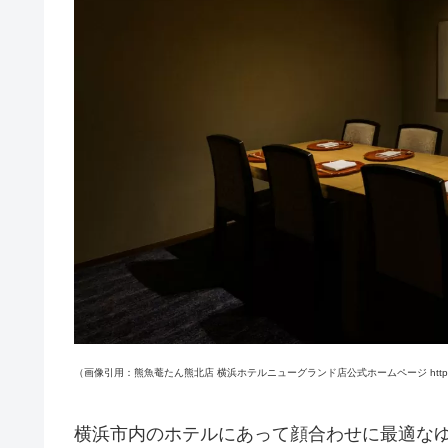
（画像引用：熊魚菴たん熊北店 横浜ホテルニューグランド店公式ホームページ https://www.yu
横浜市内のホテルにあって顔合わせに最適なゆ