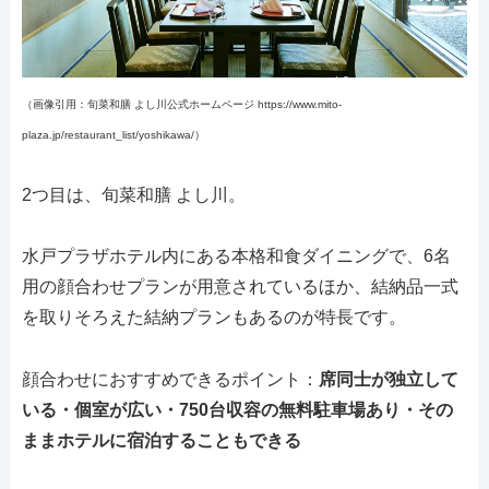
（画像引用：旬菜和膳 よし川公式ホームページ https://www.mito-
plaza.jp/restaurant_list/yoshikawa/）
2つ目は、旬菜和膳 よし川。
水戸プラザホテル内にある本格和食ダイニングで、6名
用の顔合わせプランが用意されているほか、結納品一式
を取りそろえた結納プランもあるのが特長です。
顔合わせにおすすめできるポイント：
席同士が独立して
いる・個室が広い・750台収容の無料駐車場あり・その
ままホテルに宿泊することもできる