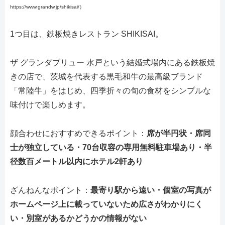
https://www.grandw.jp/shikisai/）
1つ目は、鉄板焼きレストラン SHIKISAI。
ザ グランダブリュー 水戸という結婚式場内にある鉄板焼
きの店で、茨城を代表する黒毛和牛の最高級ブランド
「常陸牛」をはじめ、四季折々の旬の食材をシンプルな
味付けで楽しめます。
顔合わせにおすすめできるポイント：
席が半円状・席同
士が独立している・70台収容の専用無料駐車場あり・半
径数百メートル以内にホテル2軒あり
ざんねんなポイント：
最寄り駅から遠い・個室の写真が
ホームページ上に載っていないため広さがわかりにく
い・別室があるかどうかの情報がない