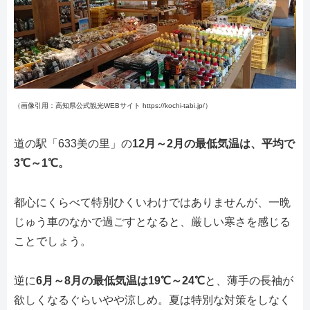
（画像引用：高知県公式観光WEBサイト https://kochi-tabi.jp/）
道の駅「633美の里」の
12月～2月の最低気温は、平均で
3℃～1℃。
都心にくらべて特別ひくいわけではありませんが、一晩
じゅう車のなかで過ごすとなると、厳しい寒さを感じる
ことでしょう。
逆に
6月～8月の最低気温は19℃～24℃
と、薄手の長袖が
欲しくなるぐらいやや涼しめ。夏は特別な対策をしなく