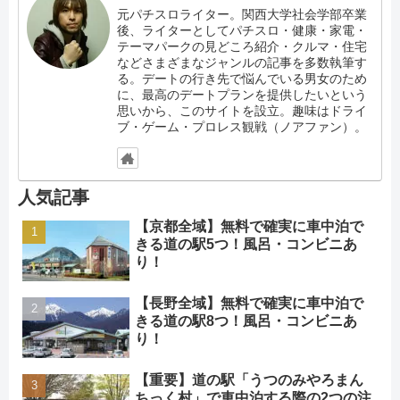
元パチスロライター。関西大学社会学部卒業
後、ライターとしてパチスロ・健康・家電・
テーマパークの見どころ紹介・クルマ・住宅
などさまざまなジャンルの記事を多数執筆す
る。デートの行き先で悩んでいる男女のため
に、最高のデートプランを提供したいという
思いから、このサイトを設立。趣味はドライ
ブ・ゲーム・プロレス観戦（ノアファン）。
人気記事
【京都全域】無料で確実に車中泊で
きる道の駅5つ！風呂・コンビニあ
り！
【長野全域】無料で確実に車中泊で
きる道の駅8つ！風呂・コンビニあ
り！
【重要】道の駅「うつのみやろまん
ちっく村」で車中泊する際の2つの注