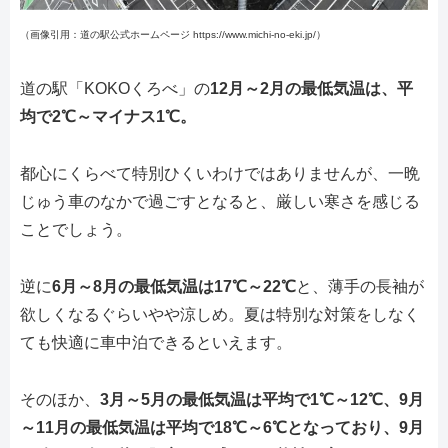
（画像引用：道の駅公式ホームページ https://www.michi-no-eki.jp/）
道の駅「KOKOくろべ」の
12月～2月の最低気温は、平
均で2℃～マイナス1℃。
都心にくらべて特別ひくいわけではありませんが、一晩
じゅう車のなかで過ごすとなると、厳しい寒さを感じる
ことでしょう。
逆に
6月～8月の最低気温は17℃～22℃
と、薄手の長袖が
欲しくなるぐらいやや涼しめ。夏は特別な対策をしなく
ても快適に車中泊できるといえます。
そのほか、
3月～5月の最低気温は平均で1℃～12℃、9月
～11月の最低気温は平均で18℃～6℃となっており、9月