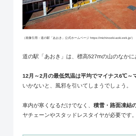
（画像引用：道の駅「あおき」公式ホームページ https://michinoeki-aoki.eek.jp/）
道の駅「あおき」は、標高527mの山のなかに
12月～2月の最低気温は平均でマイナス6℃～
いかないと、風邪を引いてしまうでしょう。
車内が寒くなるだけでなく、
積雪・路面凍結
ヤチェーンやスタッドレスタイヤが必要です