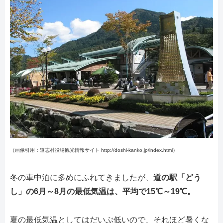
（画像引用：道志村役場観光情報サイト http://doshi-kanko.jp/index.html）
冬の車中泊に多めにふれてきましたが、
道の駅「どう
し」の6月～8月の最低気温は、平均で15℃～19℃。
夏の最低気温としてはだいぶ低いので、それほど暑くな