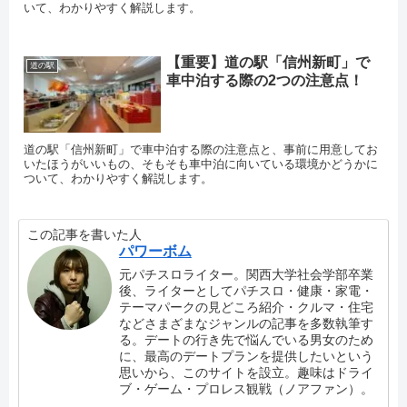
いて、わかりやすく解説します。
【重要】道の駅「信州新町」で
道の駅
車中泊する際の2つの注意点！
道の駅「信州新町」で車中泊する際の注意点と、事前に用意してお
いたほうがいいもの、そもそも車中泊に向いている環境かどうかに
ついて、わかりやすく解説します。
この記事を書いた人
パワーボム
元パチスロライター。関西大学社会学部卒業
後、ライターとしてパチスロ・健康・家電・
テーマパークの見どころ紹介・クルマ・住宅
などさまざまなジャンルの記事を多数執筆す
る。デートの行き先で悩んでいる男女のため
に、最高のデートプランを提供したいという
思いから、このサイトを設立。趣味はドライ
ブ・ゲーム・プロレス観戦（ノアファン）。