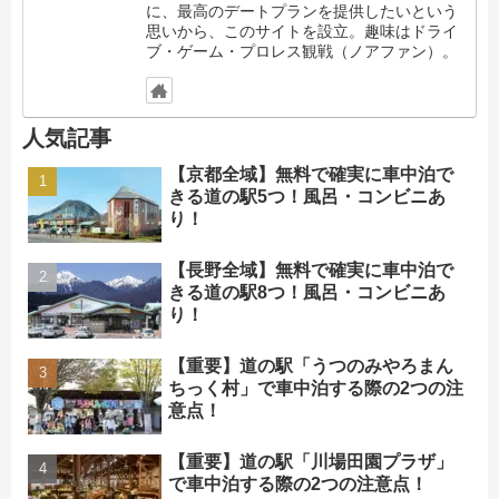
に、最高のデートプランを提供したいという
思いから、このサイトを設立。趣味はドライ
ブ・ゲーム・プロレス観戦（ノアファン）。
人気記事
【京都全域】無料で確実に車中泊で
きる道の駅5つ！風呂・コンビニあ
り！
【長野全域】無料で確実に車中泊で
きる道の駅8つ！風呂・コンビニあ
り！
【重要】道の駅「うつのみやろまん
ちっく村」で車中泊する際の2つの注
意点！
【重要】道の駅「川場田園プラザ」
で車中泊する際の2つの注意点！