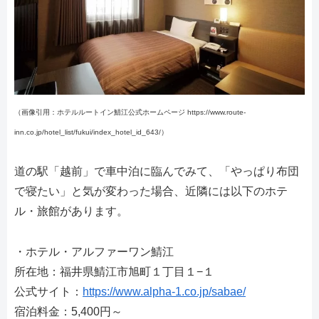
（画像引用：ホテルルートイン鯖江公式ホームページ https://www.route-
inn.co.jp/hotel_list/fukui/index_hotel_id_643/）
道の駅「越前」で車中泊に臨んでみて、「やっぱり布団
で寝たい」と気が変わった場合、近隣には以下のホテ
ル・旅館があります。
・ホテル・アルファーワン鯖江
所在地：福井県鯖江市旭町１丁目１−１
公式サイト：
https://www.alpha-1.co.jp/sabae/
宿泊料金：5,400円～