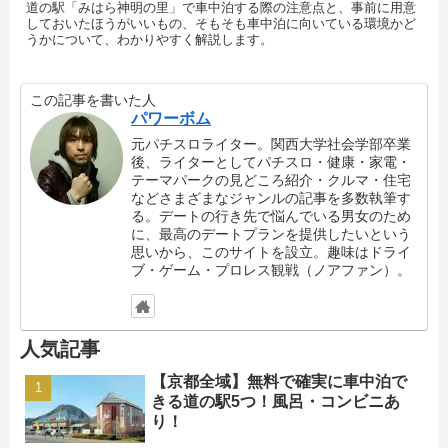
道の駅「みはら神明の里」で車中泊する際の注意点と、事前に用意
しておいたほうがいいもの、そもそも車中泊に向いている環境かど
うかについて、わかりやすく解説します。
この記事を書いた人
パワーボム
元パチスロライター。関西大学社会学部卒業
後、ライターとしてパチスロ・健康・家電・
テーマパークの見どころ紹介・クルマ・住宅
などさまざまなジャンルの記事を多数執筆す
る。デートの行き先で悩んでいる男女のため
に、最高のデートプランを提供したいという
思いから、このサイトを設立。趣味はドライ
ブ・ゲーム・プロレス観戦（ノアファン）。
人気記事
【京都全域】無料で確実に車中泊で
きる道の駅5つ！風呂・コンビニあ
り！