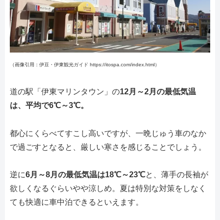
（画像引用：伊豆・伊東観光ガイド https://itospa.com/index.html）
道の駅「伊東マリンタウン」の
12月～2月の最低気温
は、平均で6℃～3℃。
都心にくらべてすこし高いですが、一晩じゅう車のなか
で過ごすとなると、厳しい寒さを感じることでしょう。
逆に
6月～8月の最低気温は18℃～23℃
と、薄手の長袖が
欲しくなるぐらいやや涼しめ。夏は特別な対策をしなく
ても快適に車中泊できるといえます。