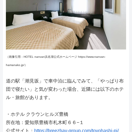
（画像引用：HOTEL nanvan浜名湖公式ホームページ https://www.nanvan-
hamanako.jp/）
道の駅「潮見坂」で車中泊に臨んでみて、「やっぱり布
団で寝たい」と気が変わった場合、近隣には以下のホテ
ル・旅館があります。
・ホテル クラウンヒルズ豊橋
所在地：愛知県豊橋市札木町６６−１
公式サイト：
https://breezbay-group.com/toyohashi-pi/