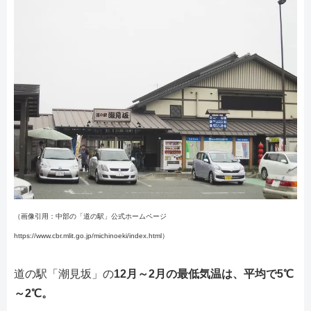
（画像引用：中部の「道の駅」公式ホームページ
https://www.cbr.mlit.go.jp/michinoeki/index.html）
道の駅「潮見坂」の
12月～2月の最低気温は、平均で5℃
～2℃。