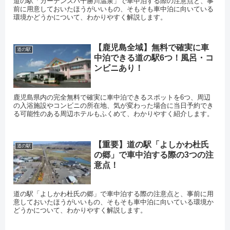
道の駅「ガーデンスパ十勝川温泉」で車中泊する際の注意点と、事
前に用意しておいたほうがいいもの、そもそも車中泊に向いている
環境かどうかについて、わかりやすく解説します。
【鹿児島全域】無料で確実に車
道の駅
中泊できる道の駅6つ！風呂・コ
ンビニあり！
鹿児島県内の完全無料で確実に車中泊できるスポットを6つ、周辺
の入浴施設やコンビニの所在地、気が変わった場合に当日予約でき
る可能性のある周辺ホテルもふくめて、わかりやすく紹介します。
【重要】道の駅「よしかわ杜氏
道の駅
の郷」で車中泊する際の3つの注
意点！
道の駅「よしかわ杜氏の郷」で車中泊する際の注意点と、事前に用
意しておいたほうがいいもの、そもそも車中泊に向いている環境か
どうかについて、わかりやすく解説します。