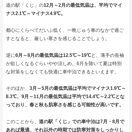
道の駅「くじ」の
12月～2月の最低気温は、平均でマイ
ナス2.1℃～マイナス4.9℃。
都心にくらべてだいぶ低く、一晩じゅう車のなかで過ご
すとなると、厳しい寒さを感じることでしょう。
逆に
6月～8月の最低気温は12.5℃～19℃
と、薄手の長袖
が欲しくなるぐらいやや涼しめ。6月を除いて夏は特別
な対策をしなくても快適に車中泊できるといえます。
そのほか、
3月～5月の最低気温は平均でマイナス1.9℃～
8.3℃、9月～11月の最低気温は平均で14.4℃～2.2℃とな
っており、春と秋も肌寒さを感じる可能性が高いです。
このことから、
道の駅「くじ」での車中泊は7月・8月で
あれば最適、それ以外の時期では防寒対策をしっかりし