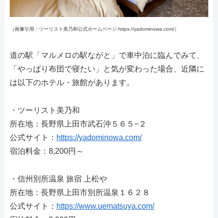
（画像引用：ツーリスト美乃和公式ホームページ https://yadominowa.com/）
道の駅「マルメロの駅ながと」で車中泊に臨んでみて、
「やっぱり布団で寝たい」と気が変わった場合、近隣に
は以下のホテル・旅館があります。
・ツーリスト美乃和
所在地：長野県上田市武石沖５６５−２
公式サイト：
https://yadominowa.com/
宿泊料金：8,200円～
・信州別所温泉 旅宿 上松や
所在地：長野県上田市別所温泉１６２８
公式サイト：
https://www.uematsuya.com/