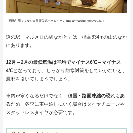
（画像引用：マルシェ黒耀公式ホームページ https://marche-kokuyou.jp/）
道の駅「マルメロの駅ながと」は、標高634mの山のなか
にあります。
12月～2月の最低気温は平均でマイナス6℃～マイナス
4℃
となっており、しっかり防寒対策をしていかないと、
風邪を引いてしまうでしょう。
車内が寒くなるだけでなく、
積雪・路面凍結の恐れもあ
る
ため、冬季に車中泊しにいく場合はタイヤチェーンや
スタッドレスタイヤが必要です。