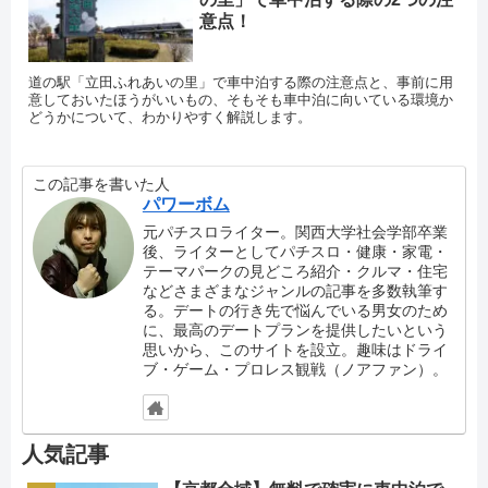
意点！
道の駅「立田ふれあいの里」で車中泊する際の注意点と、事前に用
意しておいたほうがいいもの、そもそも車中泊に向いている環境か
どうかについて、わかりやすく解説します。
この記事を書いた人
パワーボム
元パチスロライター。関西大学社会学部卒業
後、ライターとしてパチスロ・健康・家電・
テーマパークの見どころ紹介・クルマ・住宅
などさまざまなジャンルの記事を多数執筆す
る。デートの行き先で悩んでいる男女のため
に、最高のデートプランを提供したいという
思いから、このサイトを設立。趣味はドライ
ブ・ゲーム・プロレス観戦（ノアファン）。
人気記事