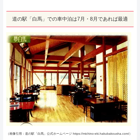
道の駅「白馬」での車中泊は7月・8月であれば最適
（画像引用：道の駅「白馬」公式ホームページ https://michino-eki.hakubakousha.com/）