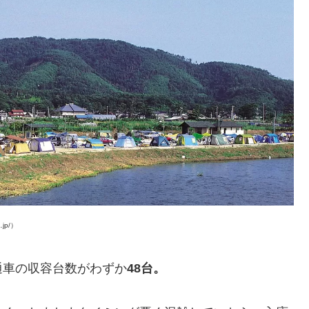
jp/）
通車の収容台数がわずか
48台。