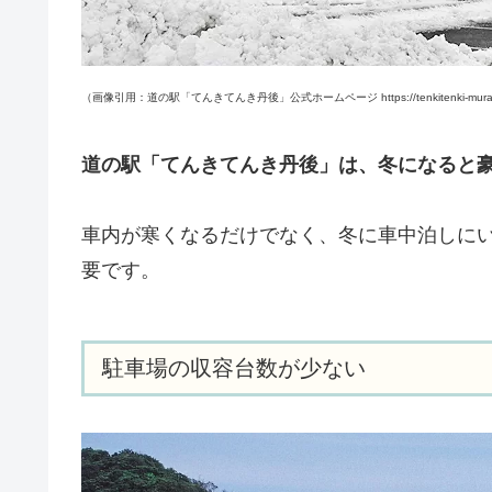
（画像引用：道の駅「てんきてんき丹後」公式ホームページ https://tenkitenki-mura.
道の駅「てんきてんき丹後」は、冬になると
車内が寒くなるだけでなく、冬に車中泊しに
要です。
駐車場の収容台数が少ない