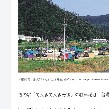
（画像引用：道の駅「てんきてんき丹後」公式ホームページ https://tenkitenki-mura.
道の駅「てんきてんき丹後」の駐車場は、普