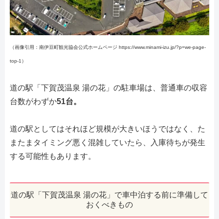
（画像引用：南伊豆町観光協会公式ホームページ https://www.minami-izu.jp/?p=we-page-
top-1）
道の駅「下賀茂温泉 湯の花」の駐車場は、普通車の収容
台数がわずか
51台。
道の駅としてはそれほど規模が大きいほうではなく、た
またまタイミング悪く混雑していたら、入庫待ちが発生
する可能性もあります。
道の駅「下賀茂温泉 湯の花」で車中泊する前に準備して
おくべきもの