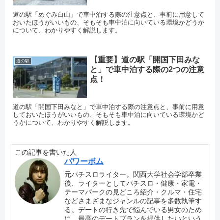
道の駅「めぐみ白山」で車中泊する際の注意点と、事前に用意して
おいたほうがいいもの、そもそも車中泊に向いている環境かどうか
について、わかりやすく解説します。
【重要】道の駅「開国下田みな
道の駅
と」で車中泊する際の2つの注意
点！
道の駅「開国下田みなと」で車中泊する際の注意点と、事前に用意
しておいたほうがいいもの、そもそも車中泊に向いている環境かど
うかについて、わかりやすく解説します。
この記事を書いた人
パワーボム
元パチスロライター。関西大学社会学部卒業
後、ライターとしてパチスロ・健康・家電・
テーマパークの見どころ紹介・クルマ・住宅
などさまざまなジャンルの記事を多数執筆す
る。デートの行き先で悩んでいる男女のため
に、最高のデートプランを提供したいという