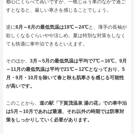
都心にくらべて高いですが、一晩じゅう車のなかで過ご
すとなると、厳しい寒さを感じることでしょう。
逆に
6月～8月の最低気温は19℃～24℃
と、薄手の長袖が
欲しくなるぐらいやや涼しめ。夏は特別な対策をしなく
ても快適に車中泊できるといえます。
そのほか、
3月～5月の最低気温は平均で7℃～16℃、9月
～11月の最低気温は平均で21℃～12℃となっており、5
月・9月・10月を除いて春と秋も肌寒さを感じる可能性
が高いです。
このことから、
道の駅「下賀茂温泉 湯の花」での車中泊
は5月～10月であれば最適、それ以外の時期では防寒対
策をしっかりしていく必要があります。