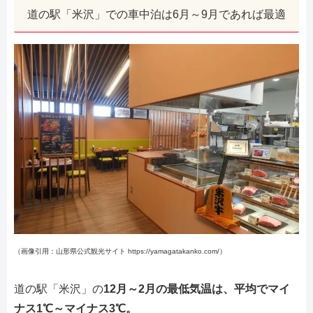
道の駅「米沢」での車中泊は6月～9月であれば最適
（画像引用：山形県公式観光サイト https://yamagatakanko.com/）
道の駅「米沢」の
12月～2月の最低気温は、平均でマイ
ナス1℃～マイナス3℃。