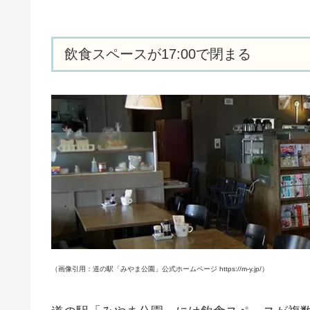
飲食スペースが17:00で閉まる
（画像引用：道の駅「みやま公園」公式ホームページ https://m-y.jp/）