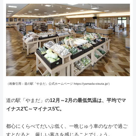
（画像引用：道の駅「やまだ」公式ホームページ https://yamada-oisuta.jp/）
道の駅「やまだ」の
12月～2月の最低気温は、平均でマ
イナス2℃～マイナス5℃。
都心にくらべてだいぶ低く、一晩じゅう車のなかで過ご
すとなると、厳しい寒さを感じることでしょう。