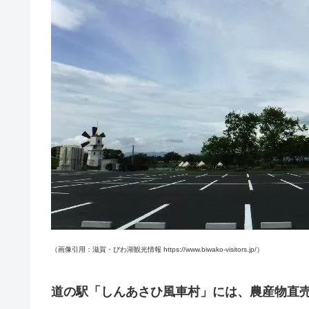
（画像引用：滋賀・びわ湖観光情報 https://www.biwako-visitors.jp/）
道の駅「しんあさひ風車村」には、農産物直