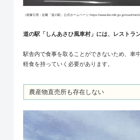
（画像引用：近畿「道の駅」公式ホームページ https://www.kkr.mlit.go.jp/road/michi_n
道の駅「しんあさひ風車村」には、レストラ
駅舎内で食事を取ることができないため、車
軽食を持っていく必要があります。
農産物直売所も存在しない