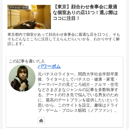
【東京】顔合わせ食事会に最適
デートの一歩先
な個室ありの店11つ！選ぶ際は
ココに注目！
東京都内で個室があって顔合わせ食事会に最適な店を11つと、そも
そもどんなところに注目してえらんだらいいかを、わかりやすく解
説します。
この記事を書いた人
パワーボム
元パチスロライター。関西大学社会学部卒業
後、ライターとしてパチスロ・健康・家電・
テーマパークの見どころ紹介・クルマ・住宅
などさまざまなジャンルの記事を多数執筆す
る。デートの行き先で悩んでいる男女のため
に、最高のデートプランを提供したいという
思いから、このサイトを設立。趣味はドライ
ブ・ゲーム・プロレス観戦（ノアファン）。