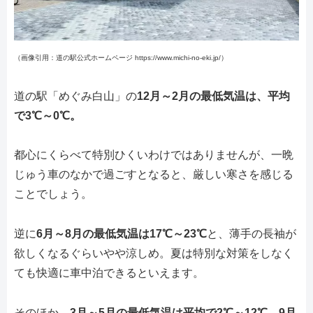
（画像引用：道の駅公式ホームページ https://www.michi-no-eki.jp/）
道の駅「めぐみ白山」の
12月～2月の最低気温は、平均
で3℃～0℃。
都心にくらべて特別ひくいわけではありませんが、一晩
じゅう車のなかで過ごすとなると、厳しい寒さを感じる
ことでしょう。
逆に
6月～8月の最低気温は17℃～23℃
と、薄手の長袖が
欲しくなるぐらいやや涼しめ。夏は特別な対策をしなく
ても快適に車中泊できるといえます。
そのほか、
3月～5月の最低気温は平均で2℃～12℃、9月