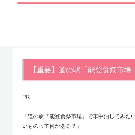
【重要】道の駅「能登食祭市場
PR
「道の駅『能登食祭市場』で車中泊してみた
いものって何かある？」