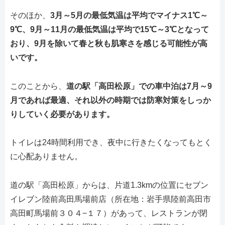
そのほか、
3月～5月の最低気温は平均でマイナス1℃～
9℃、9月～11月の最低気温は平均で15℃～3℃となって
おり、9月を除いて春と秋も肌寒さを感じる可能性が高
いです。
このことから、
道の駅「高田松原」での車中泊は7月～9
月であれば最適、それ以外の時期では防寒対策をしっか
りしていく必要があります。
トイレは24時間利用でき、夜中に行きたくなってもとく
に心配ありません。
道の駅「高田松原」からは、片道1.3kmの位置にセブン
イレブン陸前高田馬場前店（所在地：岩手県陸前高田市
高田町馬場前３０４−１７）があって、レストランが閉