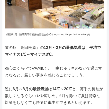
（画像引用：陸前高田市観光物産協会公式ホームページ https://takanavi.org/）
道の駅「高田松原」の
12月～2月の最低気温は、平均で
マイナス1℃～マイナス3℃。
都心にくらべてやや低く、一晩じゅう車のなかで過ごす
となると、厳しい寒さを感じることでしょう。
逆に
6月～8月の最低気温は14℃～20℃
と、薄手の長袖が
欲しくなるぐらいやや涼しめ。6月を除いて夏は特別な
対策をしなくても快適に車中泊できるといえます。