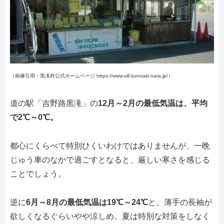
（画像引用：黒滝村公式ホームページ https://www.vill.kurotaki.nara.jp/）
道の駅「吉野路黒滝」の
12月～2月の最低気温は、平均
で2℃～0℃。
都心にくらべて特別ひくいわけではありませんが、一晩
じゅう車のなかで過ごすとなると、厳しい寒さを感じる
ことでしょう。
逆に
6月～8月の最低気温は19℃～24℃
と、薄手の長袖が
欲しくなるぐらいやや涼しめ。夏は特別な対策をしなく