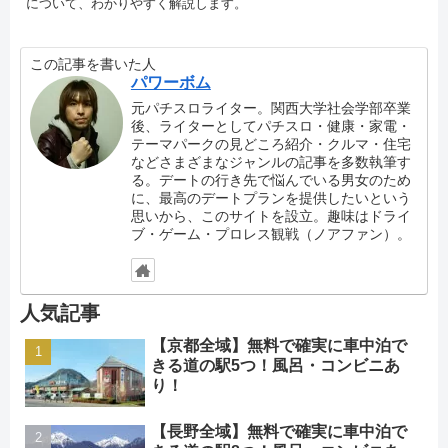
について、わかりやすく解説します。
この記事を書いた人
パワーボム
元パチスロライター。関西大学社会学部卒業
後、ライターとしてパチスロ・健康・家電・
テーマパークの見どころ紹介・クルマ・住宅
などさまざまなジャンルの記事を多数執筆す
る。デートの行き先で悩んでいる男女のため
に、最高のデートプランを提供したいという
思いから、このサイトを設立。趣味はドライ
ブ・ゲーム・プロレス観戦（ノアファン）。
人気記事
【京都全域】無料で確実に車中泊で
きる道の駅5つ！風呂・コンビニあ
り！
【長野全域】無料で確実に車中泊で