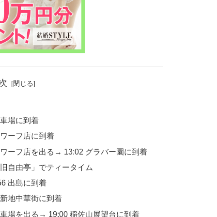
次
駐車場に到着
出島ワーフ店に到着
島ワーフ店を出る→ 13:02 グラバー園に到着
ェ「旧自由亭」でティータイム
:56 出島に到着
 長崎新地中華街に到着
駐車場を出る→ 19:00 稲佐山展望台に到着